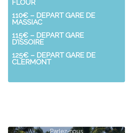
FLOUR
110€ – DEPART GARE DE
MASSIAC
115€ – DEPART GARE
D’ISSOIRE
125€ – DEPART GARE DE
CLERMONT
Parlez-nous