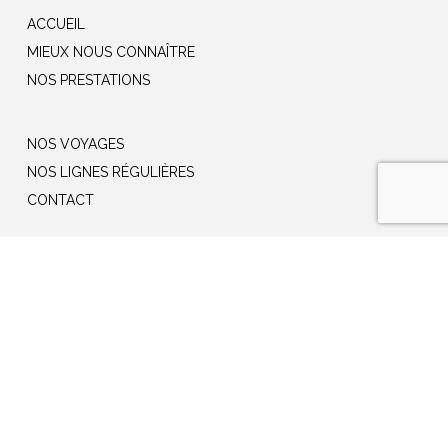
ACCUEIL
MIEUX NOUS CONNAÎTRE
NOS PRESTATIONS
NOS VOYAGES
NOS LIGNES RÉGULIÈRES
CONTACT
Rejoignez-nous sur Facebook
DBM
|
Mentions légales
-
Confidentialité
-
Cookies