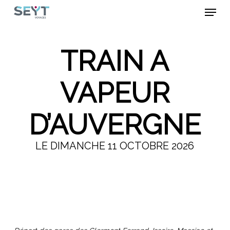
Skip
Menu
to
main
Close
content
Menu
TRAIN A
VAPEUR
D’AUVERGNE
LE DIMANCHE 11 OCTOBRE 2026