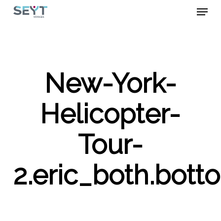
Skip
Menu
to
main
Close
content
Menu
New-York-
Helicopter-
Tour-
2.eric_both.bott