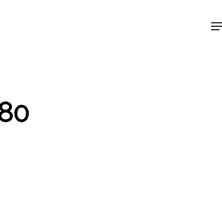
Me
80